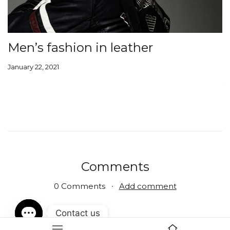
Men’s fashion in leather
A
d
January 22, 2021
Ja
Comments
0 Comments
Add comment
Contact us